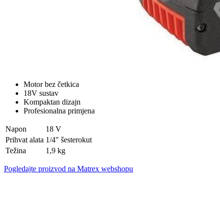
Motor bez četkica
18V sustav
Kompaktan dizajn
Profesionalna primjena
Napon
18 V
Prihvat alata
1/4" šesterokut
Težina
1,9 kg
Pogledajte proizvod na Matrex webshopu