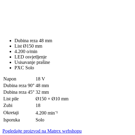
Dubina reza 48 mm
List Ø150 mm
4.200 o/min
LED osvjetljenje
Usisavanje prašine
PXC Solo
Napon
18 V
Dubina reza 90°
48 mm
Dubina reza 45°
32 mm
List pile
Ø150 × Ø10 mm
Zubi
18
Okretaji
4.200 min⁻¹
Isporuka
Solo
Pogledajte proizvod na Matrex webshopu