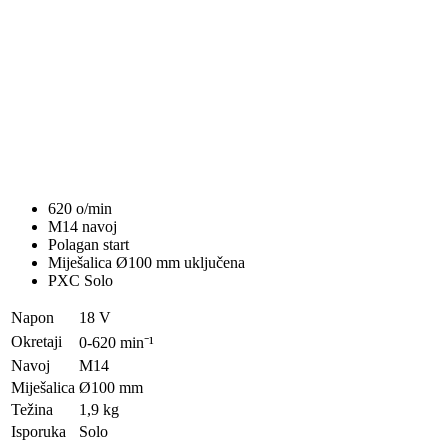
620 o/min
M14 navoj
Polagan start
Miješalica Ø100 mm uključena
PXC Solo
Napon
18 V
Okretaji
0-620 min⁻¹
Navoj
M14
Miješalica
Ø100 mm
Težina
1,9 kg
Isporuka
Solo