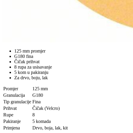
125 mm promjer
G180 fina
Čičak prihvat
8 rupa za usisavanje
5 kom u pakiranju
Za drvo, boju, lak
Promjer
125 mm
Granulacija
G180
Tip granulacije
Fina
Prihvat
Čičak (Velcro)
Rupe
8
Pakiranje
5 komada
Primjena
Drvo, boja, lak, kit