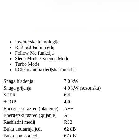
Inverterska tehnologija
R32 rashladni medij
Follow Me funkcija
Sleep Mode / Silence Mode
Turbo Mode
i-Clean antibakterijska funkcija
Snaga hlađenja
7,0 kW
Snaga grijanja
4,9 kW (sezonska)
SEER
6,4
SCOP
4,0
Energetski razred (hlađenje)
A++
Energetski razred (grijanje)
A+
Rashladni medij
R32
Buka unutarnja jed.
62 dB
Buka vanjska jed.
67 dB