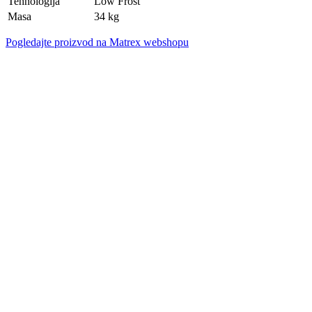
Tehnologija
Low Frost
Masa
34 kg
Pogledajte proizvod na Matrex webshopu