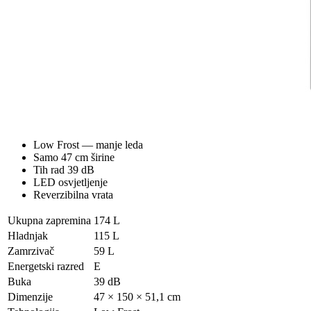
Low Frost — manje leda
Samo 47 cm širine
Tih rad 39 dB
LED osvjetljenje
Reverzibilna vrata
Ukupna zapremina
174 L
Hladnjak
115 L
Zamrzivač
59 L
Energetski razred
E
Buka
39 dB
Dimenzije
47 × 150 × 51,1 cm