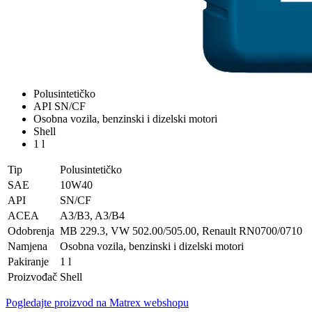
Polusintetičko
API SN/CF
Osobna vozila, benzinski i dizelski motori
Shell
1 l
Tip
Polusintetičko
SAE
10W40
API
SN/CF
ACEA
A3/B3, A3/B4
Odobrenja
MB 229.3, VW 502.00/505.00, Renault RN0700/0710
Namjena
Osobna vozila, benzinski i dizelski motori
Pakiranje
1 l
Proizvođač
Shell
Pogledajte proizvod na Matrex webshopu