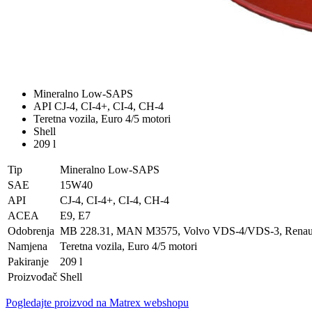
Mineralno Low-SAPS
API CJ-4, CI-4+, CI-4, CH-4
Teretna vozila, Euro 4/5 motori
Shell
209 l
Tip
Mineralno Low-SAPS
SAE
15W40
API
CJ-4, CI-4+, CI-4, CH-4
ACEA
E9, E7
Odobrenja
MB 228.31, MAN M3575, Volvo VDS-4/VDS-3, Renau
Namjena
Teretna vozila, Euro 4/5 motori
Pakiranje
209 l
Proizvođač
Shell
Pogledajte proizvod na Matrex webshopu