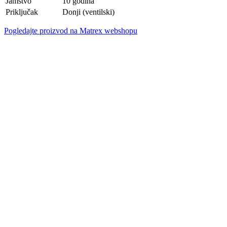
Jamstvo
10 godina
Priključak
Donji (ventilski)
Pogledajte proizvod na Matrex webshopu