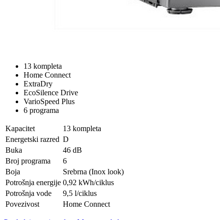
13 kompleta
Home Connect
ExtraDry
EcoSilence Drive
VarioSpeed Plus
6 programa
Kapacitet
13 kompleta
Energetski razred
D
Buka
46 dB
Broj programa
6
Boja
Srebrna (Inox look)
Potrošnja energije
0,92 kWh/ciklus
Potrošnja vode
9,5 l/ciklus
Povezivost
Home Connect