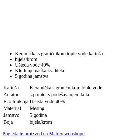
Keramička s graničnikom tople vode kartuša
bijela/krom
Ušteda vode 40%
Kludi njemačka kvaliteta
5 godina jamstva
Kartuša
Keramička s graničnikom tople vode
Aerator
s-pointer s podešavanjem kuta
Eco funkcija
Ušteda vode 40%
Materijal
Mesing
Jamstvo
5 godina
Boja
bijela/krom
Pogledajte proizvod na Matrex webshopu