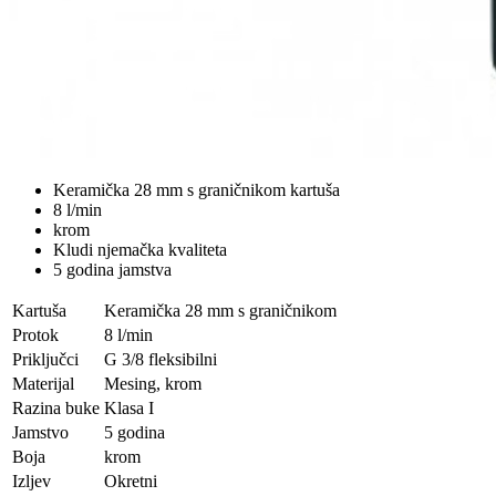
Keramička 28 mm s graničnikom kartuša
8 l/min
krom
Kludi njemačka kvaliteta
5 godina jamstva
Kartuša
Keramička 28 mm s graničnikom
Protok
8 l/min
Priključci
G 3/8 fleksibilni
Materijal
Mesing, krom
Razina buke
Klasa I
Jamstvo
5 godina
Boja
krom
Izljev
Okretni