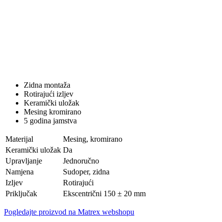
Zidna montaža
Rotirajući izljev
Keramički uložak
Mesing kromirano
5 godina jamstva
Materijal
Mesing, kromirano
Keramički uložak
Da
Upravljanje
Jednoručno
Namjena
Sudoper, zidna
Izljev
Rotirajući
Priključak
Ekscentrični 150 ± 20 mm
Pogledajte proizvod na Matrex webshopu