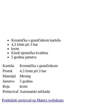
Keramička s graničnikom kartuša
4,3 l/min pri 3 bar
krom
Kludi njemačka kvaliteta
5 godina jamstva
Kartuša
Keramička s graničnikom
Protok
4,3 l/min pri 3 bar
Materijal
Mesing
Jamstvo
5 godina
Boja
krom
Prebacivač
Automatski tuš/kada
Pogledajte proizvod na Matrex webshopu