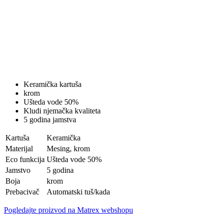
Keramička kartuša
krom
Ušteda vode 50%
Kludi njemačka kvaliteta
5 godina jamstva
Kartuša
Keramička
Materijal
Mesing, krom
Eco funkcija
Ušteda vode 50%
Jamstvo
5 godina
Boja
krom
Prebacivač
Automatski tuš/kada
Pogledajte proizvod na Matrex webshopu