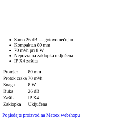
Samo 26 dB — gotovo nečujan
Kompaktan 80 mm
70 m³/h pri 8 W
Nepovratna zaklopka uključena
IP X4 zaštita
Promjer
80 mm
Protok zraka
70 m³/h
Snaga
8 W
Buka
26 dB
Zaštita
IP X4
Zaklopka
Uključena
Pogledajte proizvod na Matrex webshopu