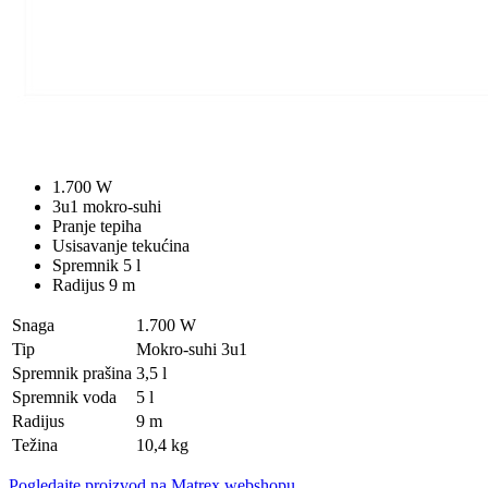
1.700 W
3u1 mokro-suhi
Pranje tepiha
Usisavanje tekućina
Spremnik 5 l
Radijus 9 m
Snaga
1.700 W
Tip
Mokro-suhi 3u1
Spremnik prašina
3,5 l
Spremnik voda
5 l
Radijus
9 m
Težina
10,4 kg
Pogledajte proizvod na Matrex webshopu