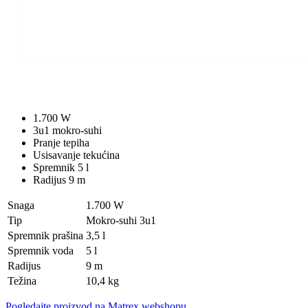
1.700 W
3u1 mokro-suhi
Pranje tepiha
Usisavanje tekućina
Spremnik 5 l
Radijus 9 m
Snaga
1.700 W
Tip
Mokro-suhi 3u1
Spremnik prašina
3,5 l
Spremnik voda
5 l
Radijus
9 m
Težina
10,4 kg
Pogledajte proizvod na Matrex webshopu