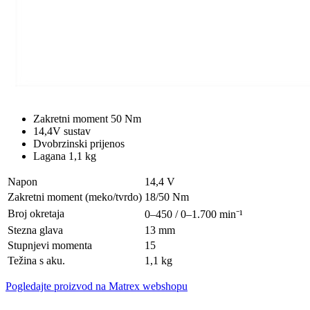
Zakretni moment 50 Nm
14,4V sustav
Dvobrzinski prijenos
Lagana 1,1 kg
Napon
14,4 V
Zakretni moment (meko/tvrdo)
18/50 Nm
Broj okretaja
0–450 / 0–1.700 min⁻¹
Stezna glava
13 mm
Stupnjevi momenta
15
Težina s aku.
1,1 kg
Pogledajte proizvod na Matrex webshopu