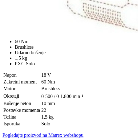
60 Nm
Brushless
Udarno bušenje
1,5 kg
PXC Solo
Napon
18 V
Zakretni moment
60 Nm
Motor
Brushless
Okretaji
0-500 / 0-1.800 min⁻¹
Bušenje beton
10 mm
Postavke momenta
22
Težina
1,5 kg
Isporuka
Solo
Pogledajte proizvod na Matrex webshopu