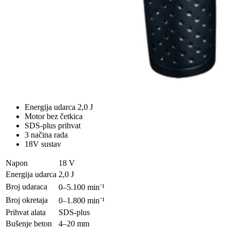
Energija udarca 2,0 J
Motor bez četkica
SDS-plus prihvat
3 načina rada
18V sustav
Napon
18 V
Energija udarca
2,0 J
Broj udaraca
0–5.100 min⁻¹
Broj okretaja
0–1.800 min⁻¹
Prihvat alata
SDS-plus
Bušenje beton
4–20 mm