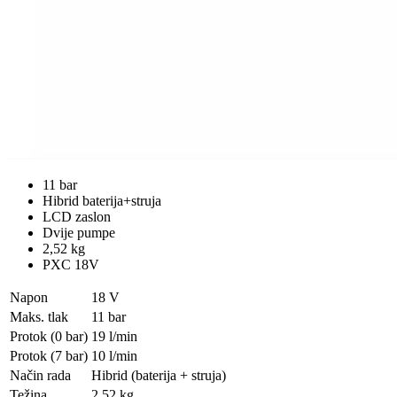
11 bar
Hibrid baterija+struja
LCD zaslon
Dvije pumpe
2,52 kg
PXC 18V
Napon
18 V
Maks. tlak
11 bar
Protok (0 bar)
19 l/min
Protok (7 bar)
10 l/min
Način rada
Hibrid (baterija + struja)
Težina
2,52 kg