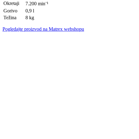
Okretaji
7.200 min⁻¹
Gorivo
0,9 l
Težina
8 kg
Pogledajte proizvod na Matrex webshopu