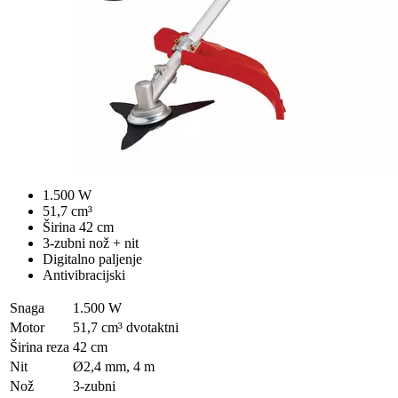
1.500 W
51,7 cm³
Širina 42 cm
3-zubni nož + nit
Digitalno paljenje
Antivibracijski
Snaga
1.500 W
Motor
51,7 cm³ dvotaktni
Širina reza
42 cm
Nit
Ø2,4 mm, 4 m
Nož
3-zubni