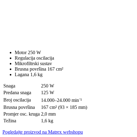
Motor 250 W
Regulacija oscilacija
Mikrofiltrski sustav
Brusna površina 167 cm²
Lagana 1,6 kg
Snaga
250 W
Predana snaga
125 W
Broj oscilacija
14.000–24.000 min⁻¹
Brusna površina
167 cm² (93 × 185 mm)
Promjer osc. kruga
2,0 mm
Težina
1,6 kg
Pogledajte proizvod na Matrex webshopu