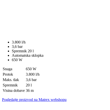
3.800 l/h
3,6 bar
Spremnik 20 l
Automatska sklopka
650 W
Snaga
650 W
Protok
3.800 l/h
Maks. tlak
3,6 bar
Spremnik
20 l
Visina dobave
36 m
Pogledajte proizvod na Matrex webshopu