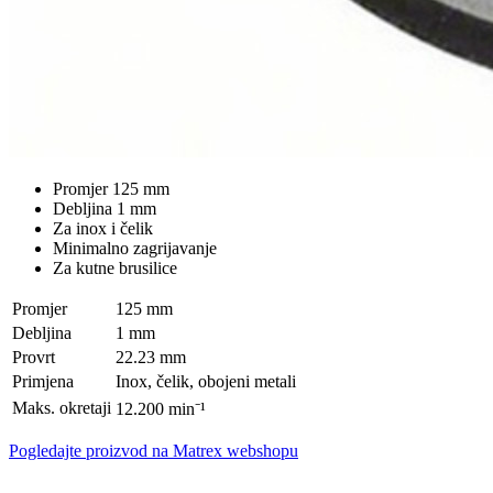
Promjer 125 mm
Debljina 1 mm
Za inox i čelik
Minimalno zagrijavanje
Za kutne brusilice
Promjer
125 mm
Debljina
1 mm
Provrt
22.23 mm
Primjena
Inox, čelik, obojeni metali
Maks. okretaji
12.200 min⁻¹
Pogledajte proizvod na Matrex webshopu