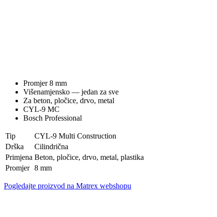
Promjer 8 mm
Višenamjensko — jedan za sve
Za beton, pločice, drvo, metal
CYL-9 MC
Bosch Professional
Tip
CYL-9 Multi Construction
Drška
Cilindrična
Primjena
Beton, pločice, drvo, metal, plastika
Promjer
8 mm
Pogledajte proizvod na Matrex webshopu