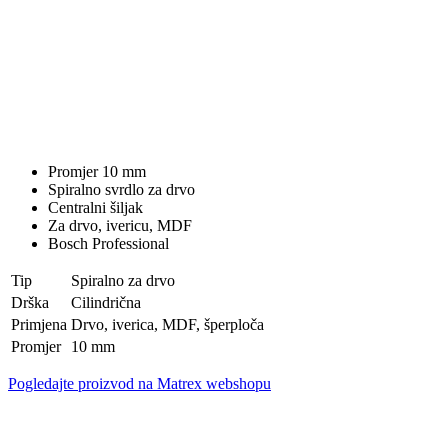
Promjer 10 mm
Spiralno svrdlo za drvo
Centralni šiljak
Za drvo, ivericu, MDF
Bosch Professional
Tip
Spiralno za drvo
Drška
Cilindrična
Primjena
Drvo, iverica, MDF, šperploča
Promjer
10 mm
Pogledajte proizvod na Matrex webshopu