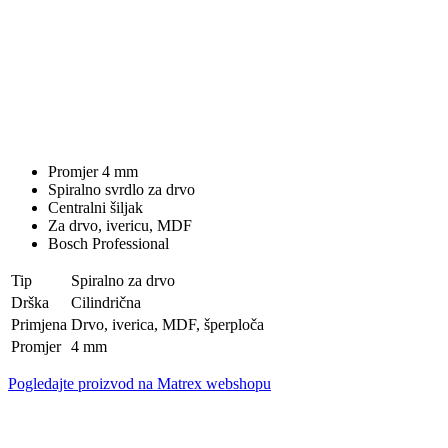
Promjer 4 mm
Spiralno svrdlo za drvo
Centralni šiljak
Za drvo, ivericu, MDF
Bosch Professional
Tip
Spiralno za drvo
Drška
Cilindrična
Primjena
Drvo, iverica, MDF, šperploča
Promjer
4 mm
Pogledajte proizvod na Matrex webshopu