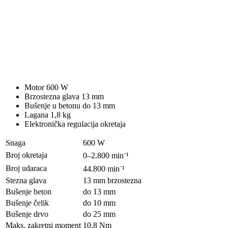
Motor 600 W
Brzostezna glava 13 mm
Bušenje u betonu do 13 mm
Lagana 1,8 kg
Elektronička regulacija okretaja
Snaga
600 W
Broj okretaja
0–2.800 min⁻¹
Broj udaraca
44.800 min⁻¹
Stezna glava
13 mm brzostezna
Bušenje beton
do 13 mm
Bušenje čelik
do 10 mm
Bušenje drvo
do 25 mm
Maks. zakretni moment
10,8 Nm