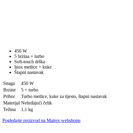
450 W
5 brzina + turbo
Soft-touch drška
Inox metlice + kuke
Štapni nastavak
Snaga
450 W
Brzine
5 + turbo
Pribor
Turbo metlice, kuke za tijesto, štapni nastavak
Materijal
Nehrđajući čelik
Težina
1,1 kg
Pogledajte proizvod na Matrex webshopu