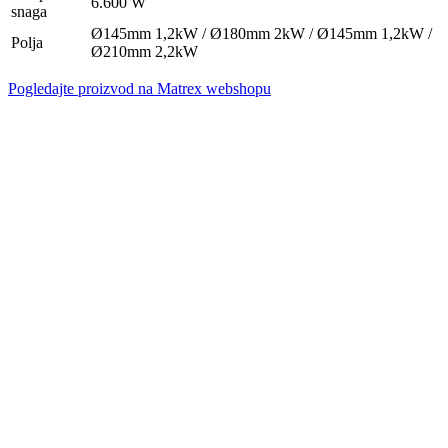
6.600 W
snaga
Ø145mm 1,2kW / Ø180mm 2kW / Ø145mm 1,2kW /
Polja
Ø210mm 2,2kW
Pogledajte proizvod na Matrex webshopu