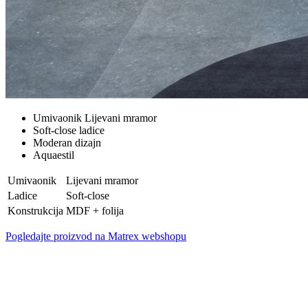
Umivaonik Lijevani mramor
Soft-close ladice
Moderan dizajn
Aquaestil
Umivaonik
Lijevani mramor
Ladice
Soft-close
Konstrukcija
MDF + folija
Pogledajte proizvod na Matrex webshopu