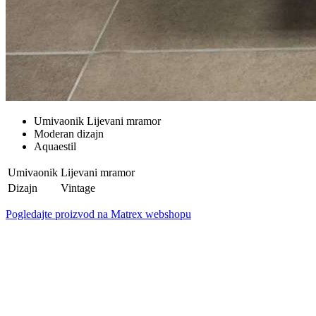
Umivaonik Lijevani mramor
Moderan dizajn
Aquaestil
Umivaonik
Lijevani mramor
Dizajn
Vintage
Pogledajte proizvod na Matrex webshopu