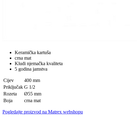
Keramička kartuša
crna mat
Kludi njemačka kvaliteta
5 godina jamstva
Cijev
400 mm
Priključak
G 1/2
Rozeta
Ø55 mm
Boja
crna mat
Pogledajte proizvod na Matrex webshopu