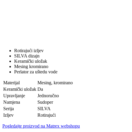
Rotirajući izljev
SILVA dizajn
Keramički uložak
Mesing kromirano
Perlator za uštedu vode
Materijal
Mesing, kromirano
Keramički uložak
Da
Upravljanje
Jednoručno
Namjena
Sudoper
Serija
SILVA
Izljev
Rotirajući
Pogledajte proizvod na Matrex webshopu