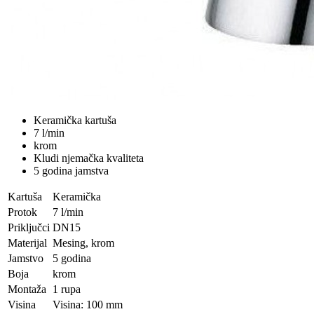
Keramička kartuša
7 l/min
krom
Kludi njemačka kvaliteta
5 godina jamstva
Kartuša
Keramička
Protok
7 l/min
Priključci
DN15
Materijal
Mesing, krom
Jamstvo
5 godina
Boja
krom
Montaža
1 rupa
Visina
Visina: 100 mm