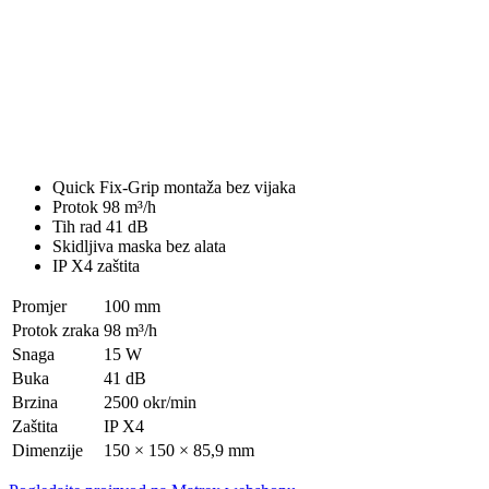
Quick Fix-Grip montaža bez vijaka
Protok 98 m³/h
Tih rad 41 dB
Skidljiva maska bez alata
IP X4 zaštita
Promjer
100 mm
Protok zraka
98 m³/h
Snaga
15 W
Buka
41 dB
Brzina
2500 okr/min
Zaštita
IP X4
Dimenzije
150 × 150 × 85,9 mm