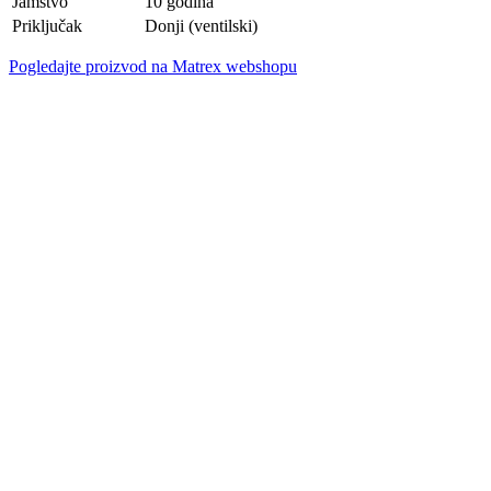
Jamstvo
10 godina
Priključak
Donji (ventilski)
Pogledajte proizvod na Matrex webshopu