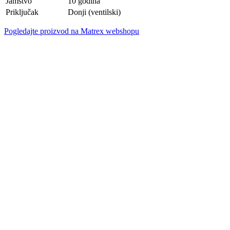
Jamstvo
10 godina
Priključak
Donji (ventilski)
Pogledajte proizvod na Matrex webshopu