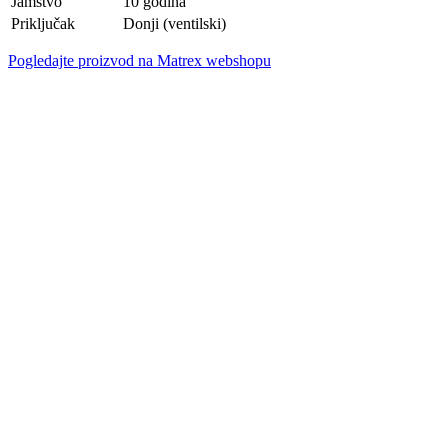
Jamstvo
10 godina
Priključak
Donji (ventilski)
Pogledajte proizvod na Matrex webshopu