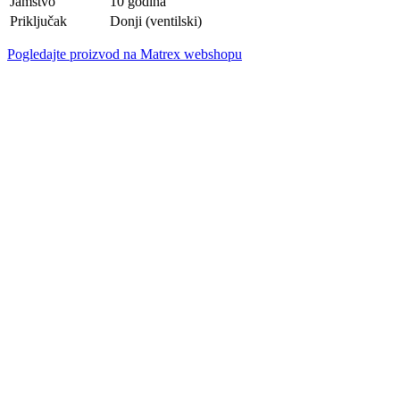
Jamstvo
10 godina
Priključak
Donji (ventilski)
Pogledajte proizvod na Matrex webshopu