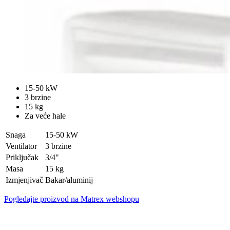
15-50 kW
3 brzine
15 kg
Za veće hale
Snaga
15-50 kW
Ventilator
3 brzine
Priključak
3/4"
Masa
15 kg
Izmjenjivač
Bakar/aluminij
Pogledajte proizvod na Matrex webshopu