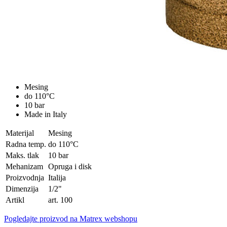
Mesing
do 110°C
10 bar
Made in Italy
Materijal
Mesing
Radna temp.
do 110°C
Maks. tlak
10 bar
Mehanizam
Opruga i disk
Proizvodnja
Italija
Dimenzija
1/2"
Artikl
art. 100
Pogledajte proizvod na Matrex webshopu