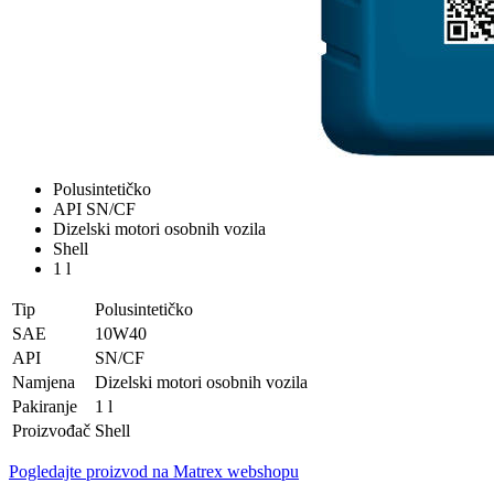
Polusintetičko
API SN/CF
Dizelski motori osobnih vozila
Shell
1 l
Tip
Polusintetičko
SAE
10W40
API
SN/CF
Namjena
Dizelski motori osobnih vozila
Pakiranje
1 l
Proizvođač
Shell
Pogledajte proizvod na Matrex webshopu