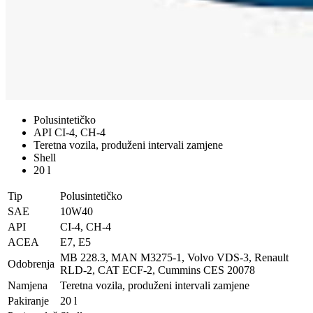
Polusintetičko
API CI-4, CH-4
Teretna vozila, produženi intervali zamjene
Shell
20 l
Tip
Polusintetičko
SAE
10W40
API
CI-4, CH-4
ACEA
E7, E5
MB 228.3, MAN M3275-1, Volvo VDS-3, Renault
Odobrenja
RLD-2, CAT ECF-2, Cummins CES 20078
Namjena
Teretna vozila, produženi intervali zamjene
Pakiranje
20 l