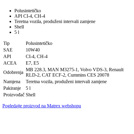
Polusintetičko
API CI-4, CH-4
Teretna vozila, produženi intervali zamjene
Shell
5 l
Tip
Polusintetičko
SAE
10W40
API
CI-4, CH-4
ACEA
E7, E5
MB 228.3, MAN M3275-1, Volvo VDS-3, Renault
Odobrenja
RLD-2, CAT ECF-2, Cummins CES 20078
Namjena
Teretna vozila, produženi intervali zamjene
Pakiranje
5 l
Proizvođač
Shell
Pogledajte proizvod na Matrex webshopu