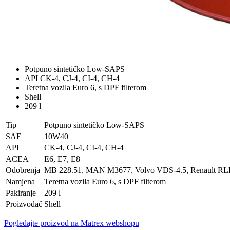
Potpuno sintetičko Low-SAPS
API CK-4, CJ-4, CI-4, CH-4
Teretna vozila Euro 6, s DPF filterom
Shell
209 l
Tip
Potpuno sintetičko Low-SAPS
SAE
10W40
API
CK-4, CJ-4, CI-4, CH-4
ACEA
E6, E7, E8
Odobrenja
MB 228.51, MAN M3677, Volvo VDS-4.5, Renault RLD
Namjena
Teretna vozila Euro 6, s DPF filterom
Pakiranje
209 l
Proizvođač
Shell
Pogledajte proizvod na Matrex webshopu