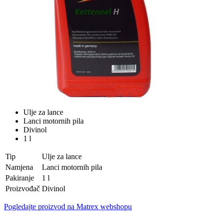
Ulje za lance
Lanci motornih pila
Divinol
1 l
Tip
Ulje za lance
Namjena
Lanci motornih pila
Pakiranje
1 l
Proizvođač
Divinol
Pogledajte proizvod na Matrex webshopu